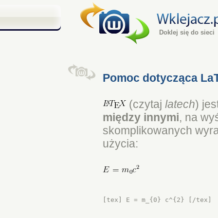
Doklej się do sieci
Pomoc dotycząca LaT
(czytaj
latech
) je
między innymi
, na wy
skomplikowanych wyra
użycia:
[tex] E = m_{0} c^{2} [/tex]