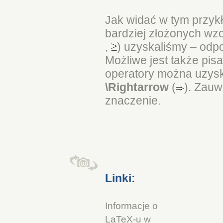
Jak widać w tym przyk
bardziej złożonych wz
,
) uzyskaliśmy – odp
Możliwe jest także pis
operatory można uzys
\Rightarrow
(
). Zauw
znaczenie.
Linki:
Informacje o
LaTeX-u w