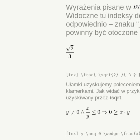
Wyrażenia pisane w
Widoczne tu indeksy do
odpowiednio – znaku "
powinny być otoczone k
[tex] \frac{ \sqrt{2} }{ 3 } 
Ułamki uzyskujemy polecenie
klamerkami. Jak widać w przykł
uzyskiwany przez
\sqrt
.
[tex] y \neq 0 \wedge \frac{x