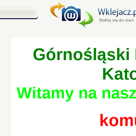
Doklej się do sieci
Górnośląski 
Kat
Witamy na nasz
komu