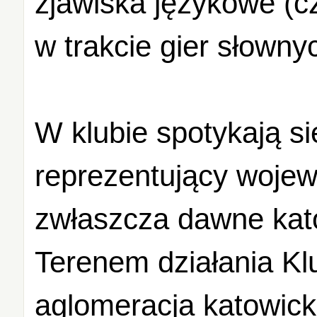
zjawiska językowe (cz
w trakcie gier słowny
W klubie spotykają si
reprezentujący wojew
zwłaszcza dawne kat
Terenem działania Kl
aglomeracja katowicka