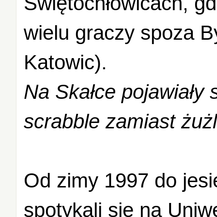
Świętochłowicach, gd
wielu graczy spoza B
Katowic).
Na Skałce pojawiały 
scrabble zamiast żużl
Od zimy 1997 do jesi
spotykali się na Uniw