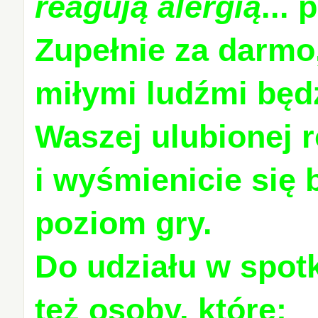
reagują alergią
...
Zupełnie za darmo,
miłymi ludźmi będ
Waszej ulubionej 
i wyśmienicie się
poziom gry.
Do udziału w spot
też osoby, które: